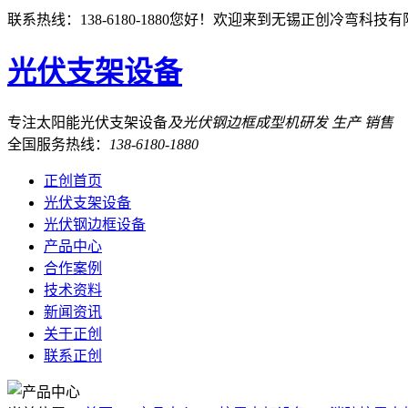
联系热线：138-6180-1880
您好！欢迎来到无锡正创冷弯科技有
光伏支架设备
专注太阳能光伏支架设备
及光伏钢边框成型机研发 生产 销售
全国服务热线：
138-6180-1880
正创首页
光伏支架设备
光伏钢边框设备
产品中心
合作案例
技术资料
新闻资讯
关于正创
联系正创