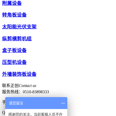
附属设备
转角板设备
太阳能光伏支架
纵剪横剪机组
盒子板设备
压型机设备
外墙装饰板设备
联系正创
Contact us
服务热线：
0510-83898333
手机：138-6180-1880
请您留言
QQ：1031636200
感谢您的关注，当前客服人员不在