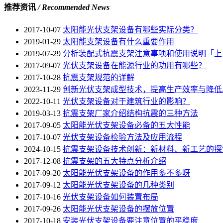
推荐资讯
/ Recommended News
2017-10-07
太阳能光伏支架设备有哪些实际分类？
2019-01-29
太阳能支架设备有什么重要作用
2019-07-29
分析装配式抗震支架注意事项和使用说明「上
2017-09-07
光伏支架设备在能源行业的功用有哪些？
2017-10-28
抗震支架规范的详解
2023-11-29
创新光伏支架成型技术，提高生产效率与降低
2022-10-11
光伏支架设备对于建筑行业的影响？
2019-03-13
抗震支架厂家介绍结构抗震的三种方法
2017-09-05
太阳能光伏支架设备必备的五大性能
2017-10-07
光伏支架设备检验方法及应用流程
2024-10-15
抗震支架设备技术创新：新材料、新工艺的探
2017-12-08
抗震支架的五大特点分析介绍
2017-09-20
太阳能光伏支架设备的作用多不多呀
2017-09-12
太阳能光伏支架设备的几种类别
2017-10-16
光伏支架设备如何装置布局
2017-09-26
太阳能光伏支架设备的摆放位置
2017-10-18
安装光伏支架设备要注意位置的平稳度