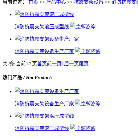
当前位置：
首页
>>
产品中心
>>
抗震支架设备
>>
消防抗震支
消防抗震支架滚压成型线
消防抗震支架设备生产厂家
共2条 当前1/1页
首页
前一页
1
后一页
尾页
热门产品
/ Hot Products
消防抗震支架设备生产厂家
消防抗震支架滚压成型线