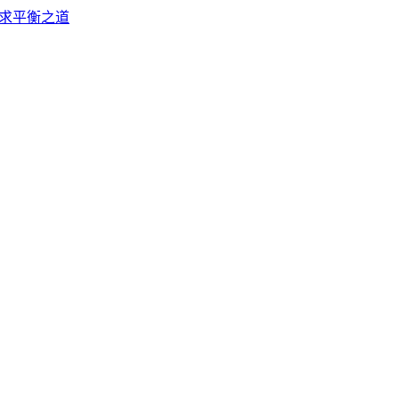
求平衡之道