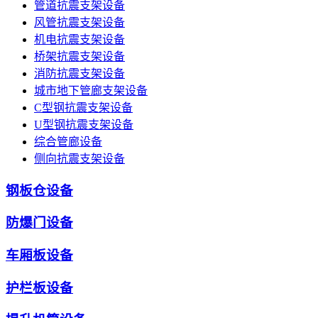
管道抗震支架设备
风管抗震支架设备
机电抗震支架设备
桥架抗震支架设备
消防抗震支架设备
城市地下管廊支架设备
C型钢抗震支架设备
U型钢抗震支架设备
综合管廊设备
侧向抗震支架设备
钢板仓设备
防爆门设备
车厢板设备
护栏板设备